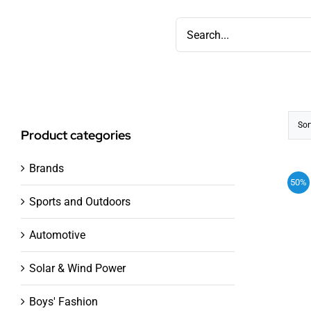
Skip
Search
to
for:
content
Sor
Product categories
Brands
50%
Sports and Outdoors
Automotive
Solar & Wind Power
ADD
Boys' Fashion