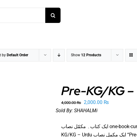
t by
Default Order
Show
12 Products
Pre-KG/KG –
Original
Current
2,000.00
₨
4,000.00
₨
price
price
Sold By:
SHAHALMi
was:
is:
 TO CART
/
DETAILS
ایک کتاب۔ مکمّل نصاب one-book-curriculum مصنفین: ڈاکٹر ذیشان الحسن عثمانی، علیم احمد Pre-
4,000.00 ₨.
2,000.00 ₨.
KG/KG – Urdu ایک مکمل نصاب “Pre-KG/KG – Urdu” کتاب، ڈاکٹر ذیشان الحسن عثمانی اور